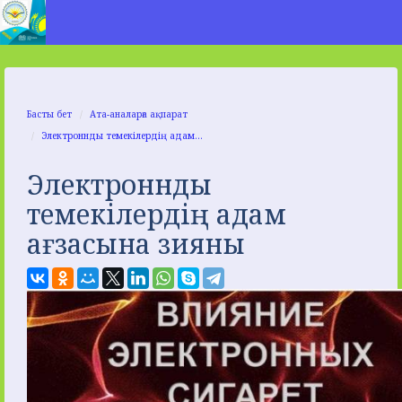
Басты бет
Ата-аналарға ақпарат
Электроннды темекілердің адам...
Электроннды
темекілердің адам
ағзасына зияны