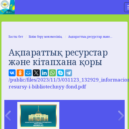
Басты бет
Білім беру мекемесінің...
Ақпараттық ресурстар және...
Ақпараттық ресурстар
және кітапхана қоры
/public/files/2023/11/3/031123_132929_informacio
resursy-i-bibliotechnyy-fond.pdf