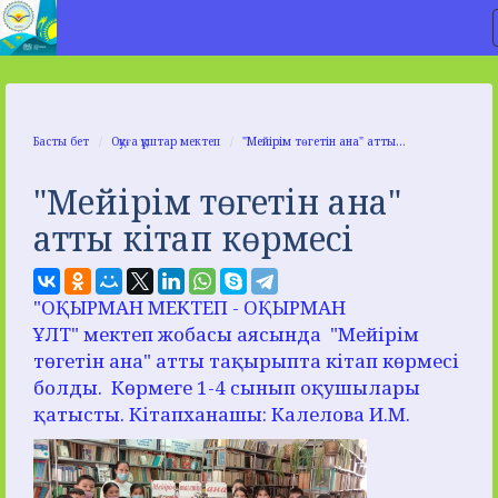
Басты бет
Оқуға құштар мектеп
"Мейірім төгетін ана" атты...
"Мейірім төгетін ана"
атты кітап көрмесі
"ОҚЫРМАН МЕКТЕП - ОҚЫРМАН
ҰЛТ" мектеп жобасы аясында "Мейірім
төгетін ана" атты тақырыпта кітап көрмесі
болды. Көрмеге 1-4 сынып оқушылары
қатысты. Кітапханашы: Калелова И.М.