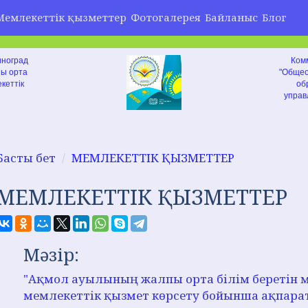
Мемлекеттік қызметтер
Фотогалерея
Байланыс
Блог
иноград
Ком
пы орта
"Общео
кеттік
об
управ
Басты бет
МЕМЛЕКЕТТІК ҚЫЗМЕТТЕР
МЕМЛЕКЕТТІК ҚЫЗМЕТТЕР
Мәзір:
"Ақмол ауылының жалпы орта білім беретін 
мемлекеттік қызмет көрсету бойынша ақпара