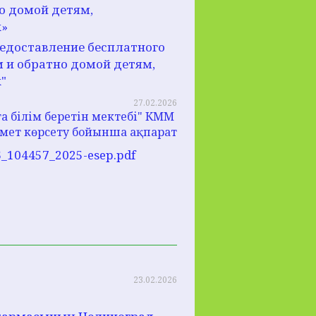
о домой детям,
х»
редоставление бесплатного
 и обратно домой детям,
"
27.02.2026
 білім беретін мектебі" КММ
мет көрсету бойынша ақпарат
26_104457_2025-esep.pdf
23.02.2026