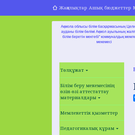
Жаңалықтар
Ашық бюджеттер
Ақмола облысы білім басқармасының Цел
ауданы білім бөлімі Ақмол ауылының жал
білім беретін мектебі" коммуналдық мемле
мекемесі
Төлқұжат
Білім беру мекемесінің
өзін-өзі аттестаттау
материалдары
Мемлекеттік қызметтер
Педагогикалық құрам