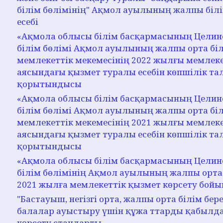
білім бөлімінің" Ақмол ауылының жалпы білі
есебі
«Ақмола облысы білім басқармасының Целин
білім бөлімі Ақмол ауылының жалпы орта біл
мемлекеттік мекемесінің 2022 жылғы мемлеке
аясындағы қызмет туралы есебін көпшілік та
қорытындысы
«Ақмола облысы білім басқармасының Целин
білім бөлімі Ақмол ауылының жалпы орта біл
мемлекеттік мекемесінің 2021 жылғы мемлеке
аясындағы қызмет туралы есебін көпшілік та
қорытындысы
«Ақмола облысы білім басқармасының Целин
білім бөлімінің Ақмол ауылының жалпы орта 
2021 жылға мемлекеттік қызмет көрсету бойы
"Бастауыш, негізгі орта, жалпы орта білім бе
балалар ауыстыру үшін құжа ттарды қабылда
көрсету стандарты