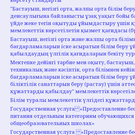
"Бастауыш, негізгі орта, жалпы орта білім б
денсаулығына байланысты ұзақ уақыт бойы 
үйде жеке тегін оқытуды ұйымдастыру үшін 
мемлекеттік көрсетілетін қызмет қағидасы (бұ
Бастауыш, негізгі орта және жалпы орта білім
бағдарламаларын іске асыратын білім беру 
қабылдаудың үлгілік қағидаларын бекіту ту
Мектепке дейінгі тәрбие мен оқыту, бастауыш, 
техникалық және кәсіптік, орта білімнен кейін
бағдарламаларын іске асыратын білім беру 
біліктілік санаттарын беру (растау) үшін атте
құжаттарды қабылдау" мемлекеттік көрсетіл
Білім туралы мемлекеттік үлгідегі құжаттар
Государственная услуга «Предоставление бес
питания отдельным категориям обучающихся 
общеобразовательных школах»
Государственная услуга «Предоставление бес