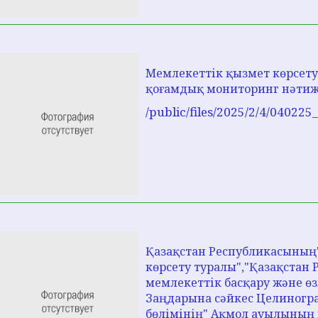
Мемлекеттік қызмет көрсету
қоғамдық мониторинг нәтиж
/public/files/2025/2/4/04022
Қазақстан Республикасының
көрсету туралы","Қазақстан 
мемлекеттік басқару және өз
Заңдарына сәйкес Целиногр
бөлімінің" Ақмол ауылының ж