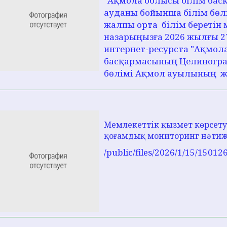
"Ақмола облысы білім ба
ауданы бойынша білім бө
жалпы орта білім беретін 
назарыңызға 2026 жылғы 2
интернет-ресурста "Ақмол
басқармасының Целиногра
бөлімі Ақмол ауылының жа
Мемлекеттік қызмет көрсету
қоғамдық мониторинг нәтиж
/public/files/2026/1/15/1501