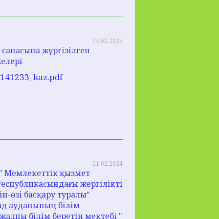
04.02.2025
 сапасына жүргізілген
елері
5_141233_kaz.pdf
21.02.2024
" Мемлекеттік қызмет
Республикасындағы жергілікті
ін-өзі басқару туралы"
ад ауданының білім
алпы білім беретін мектебі "