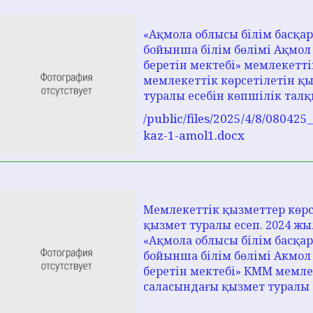
«Ақмола облысы білім басқ
бойынша білім бөлімі Ақмол
беретін мектебі» мемлекетт
мемлекеттік көрсетілетін қ
туралы есебін көпшілік тал
/public/files/2025/4/8/08042
kaz-1-amol1.docx
Мемлекеттік қызметтер көрс
қызмет туралы есеп. 2024 ж
«Ақмола облысы білім басқ
бойынша білім бөлімі Акмол
беретін мектебі» КММ мемле
саласындағы қызмет туралы е