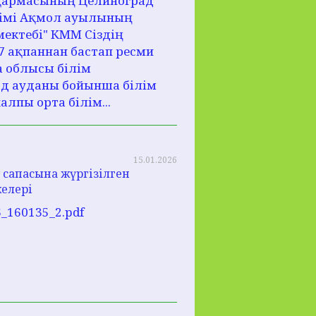
сқармасының Целиноград
лімі Ақмол ауылының
мектебі" КММ Сіздің
7 ақпаннан бастап ресми
а облысы білім
д ауданы бойынша білім
лпы орта білім...
15.01.2026
 сапасына жүргізілген
елері
26_160135_2.pdf