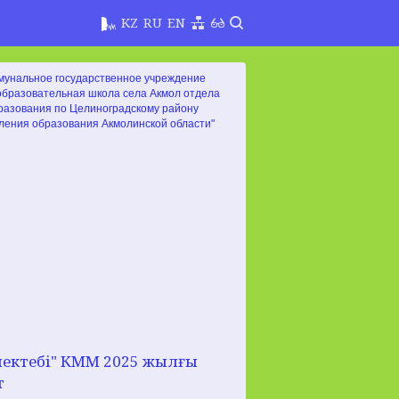
KZ
RU
EN
мунальное государственное учреждение
бразовательная школа села Акмол отдела
разования по Целиноградскому району
ления образования Акмолинской области"
мектебі" КММ 2025 жылғы
т