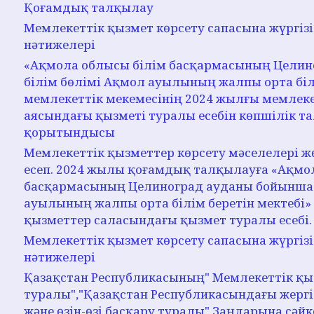
Қоғамдық талқылау
Мемлекеттік қызмет көрсету сапасына жүргіз
нәтижелері
«Ақмола облысы білім басқармасының Целин
білім бөлімі Ақмол ауылының жалпы орта білі
мемлекеттік мекемесінің 2024 жылғы мемлеке
аясындағы қызметі туралы есебін көпшілік т
қорытындысы
Мемлекеттік қызметтер көрсету мәселелері ж
есеп. 2024 жылы қоғамдық талқылауға «Ақмо
басқармасының Целиноград ауданы бойынша 
ауылының жалпы орта білім беретін мектебі
қызметтер саласындағы қызмет туралы есебі.
Мемлекеттік қызмет көрсету сапасына жүргіз
нәтижелері
Қазақстан Республикасының" Мемлекеттік қы
туралы","Қазақстан Республикасындағы жергі
және өзін-өзі басқару туралы" Заңдарына сә