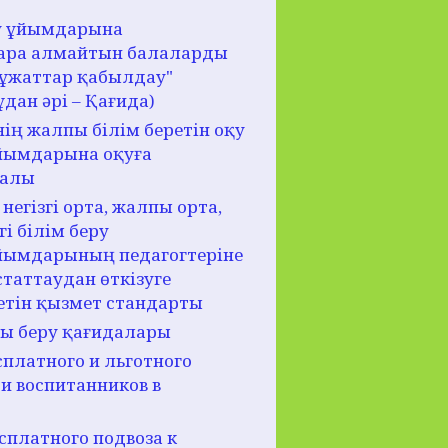
еру ұйымдарына
бара алмайтын балаларды
құжаттар қабылдау"
дан әрі – Қағида)
нің жалпы білім беретін оқу
ұйымдарына оқуға
ралы
негізгі орта, жалпы орта,
гі білім беру
ұйымдарының педагогтеріне
статтаудан өткізуге
етін қызмет стандарты
ды беру қағидалары
платного и льготного
и воспитанников в
платного подвоза к