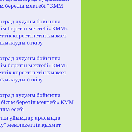
м беретін мектебі " КММ
оград ауданы бойынша
ім беретін мектебі» КММ»
ттік көрсетілетін қызмет
лқылауды өткізу
оград ауданы бойынша
ім беретін мектебі» КММ»
ттік көрсетілетін қызмет
лқылауды өткізу
оград ауданы бойынша
білім беретін мектебі» КММ
нша есебі
ретін ұйымдар арасында
у" мемлекеттік қызмет