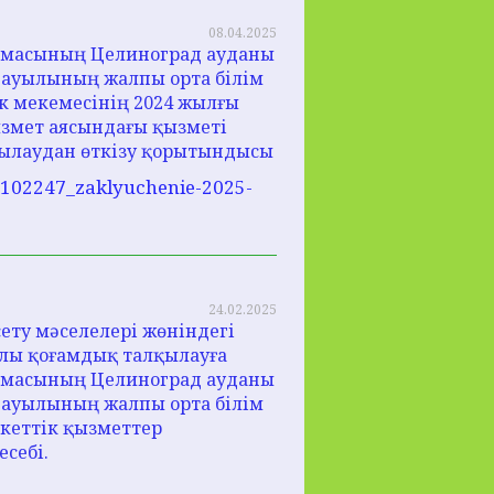
08.04.2025
армасының Целиноград ауданы
 ауылының жалпы орта білім
ік мекемесінің 2024 жылғы
ызмет аясындағы қызметі
қылаудан өткізу қорытындысы
5_102247_zaklyuchenie-2025-
24.02.2025
ету мәселелері жөніндегі
ылы қоғамдық талқылауға
армасының Целиноград ауданы
 ауылының жалпы орта білім
кеттік қызметтер
себі.