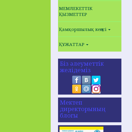
МЕМЛЕКЕТТІК
ҚЫЗМЕТТЕР
Қамқоршылық кеңесі
ҚҰЖАТТАР
Біз әлеуметтік
желідеміз
Мектеп
директорының
блогы