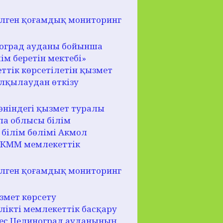
ілген қоғамдық мониторинг
оград ауданы бойынша
м беретін мектебі»
ттік көрсетілетін қызмет
алқылаудан өткізу
өніндегі қызмет туралы
ла облысы білім
білім бөлімі Акмол
» КММ мемлекеттік
ілген қоғамдық мониторинг
змет көрсету
лікті мемлекеттік басқару
йкес Целиноград ауданының