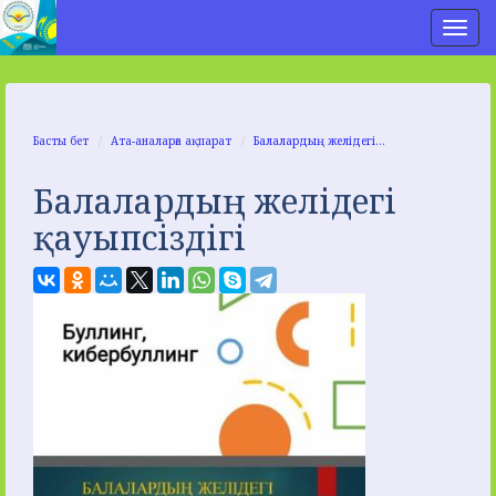
Нав
Басты бет
Ата-аналарға ақпарат
Балалардың желідегі...
Балалардың желідегі
қауыпсіздігі