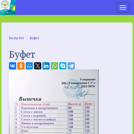
Нав
Басты бет
Буфет
Буфет