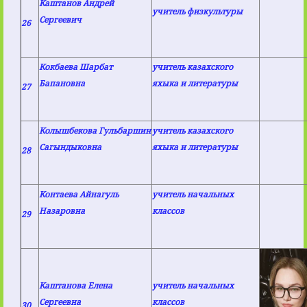
Каштанов Андрей
учитель физкультуры
Сергеевич
26
Кокбаева Шарбат
учитель казахского
Бапановна
яхыка и литературы
27
Колышбекова Гульбаршин
учитель казахского
Сагындыковна
яхыка и литературы
28
Контаева Айнагуль
учитель начальных
Назаровна
классов
29
Каштанова Елена
учитель начальных
Сергеевна
классов
30