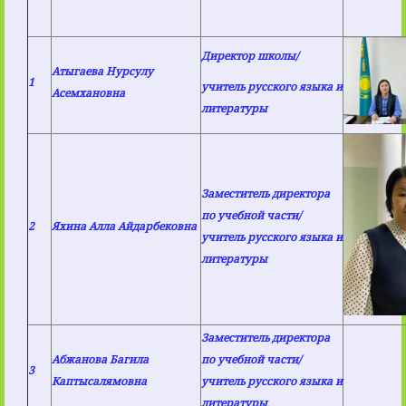
Директор школы/
Атыгаева Нурсулу
1
учитель русского языка и
Асемхановна
литературы
Заместитель директора
по учебной части/
2
Яхина Алла Айдарбековна
учитель русского языка и
литературы
Заместитель директора
Абжанова Багила
по учебной части/
3
Каптысалямовна
учитель русского языка и
литературы