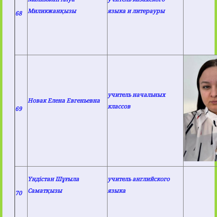
Миликжанқызы
языка и литерауры
68
учитель начальных
Новак Елена Евгеньевна
классов
69
Үндістан Шұғыла
учитель английского
Саматқызы
языка
70