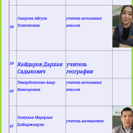
Омарова Айгуль
учитель начальных
Толегеновна
классов
38
39
Кайдаров Дархан
учитель
Садыкович
географии
Темирболатова Анар
учитель начальных
Кенесаровна
классов
40
Төлеухан Марғұлан
учитель математики
Қайыржанұлы
41