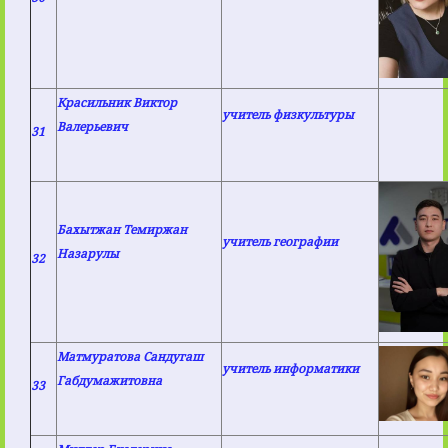
Красильник Виктор
учитель физкультуры
Валерьевич
31
Бахытжан Темиржан
учитель географии
Назарулы
32
Матмуратова Сандугаш
учитель информатики
Габдумажитовна
33