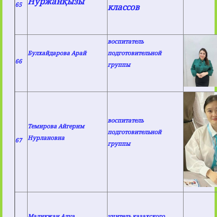
Нуржанқызы
65
классов
воспитатель
Булхайдарова Арай
подготовительной
66
группы
воспитатель
Темирова Айгерим
подготовительной
Нурлановна
67
группы
Маликжан Алуа
учитель казахского