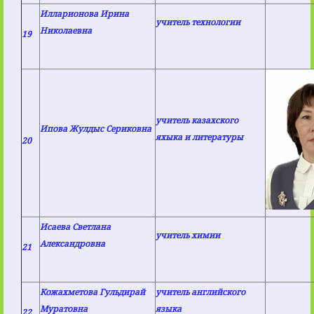
Илларионова Ирина
учитель технологии
Николаевна
19
учитель казахского
Ипова Жулдыс Сериковна
яхыка и литературы
20
Исаева Светлана
учитель химии
Александровна
21
Кожахметова Гульдирай
учитель английского
Муратовна
языка
22