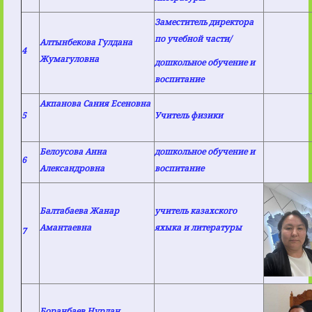
Заместитель директора
по учебной части/
Алтынбекова Гулдана
4
Жумагуловна
дошкольное обучение и
воспитание
Акпанова Сания Есеновна
5
Учитель физики
Белоусова Анна
дошкольное обучение и
6
Александровна
воспитание
Балтабаева Жанар
учитель казахского
Амантаевна
яхыка и литературы
7
Боранбаев Нурлан