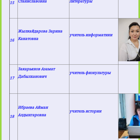
Станиславовна
литературы
15
Жылкайдарова Зарина
учитель информатики
Канатовна
16
Закарьянов Азамат
учитель физкультуры
Дабылханович
17
Ибраева Айман
учитель истории
Алдынгаровна
18