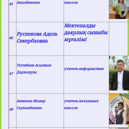
Акылбековна
классов
45
Мектепалды
даярлық сыныбы
Руспекова Адель
46
мұғалімі
Секербаевна
Таттибаев Асылжан
учитель информатики
Дарханұлы
47
Ашикова Жанар
учитель начальных
Саукынбаевна
классов
48