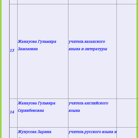
Жанауова Гульмира
учитель казахского
Замзаевна
яхыка и литературы
13
Жанауова Гульвира
учитель английского
Серикбековна
языка
14
Жунусова Зарина
учитель русского языка и