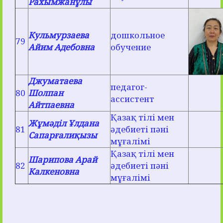
Рахымжанұлы
Кульмурзаева
дошкольное
79
Айим Адебовна
обучение
Джуматаева
педагог-
80
Шолпан
ассистент
Айтпаевна
Қазақ тілі мен
Жұмәділ Ұлдана
81
әдебиеті пәні
Сапарғалиқызы
мұғалімі
Қазақ тілі мен
Шарипова Арай
82
әдебиеті пәні
Калкеновна
мұғалімі