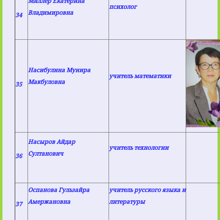
Миллер Екатерина
психолог
Владимировна
34
Насибулина Мунира
учитель математики
Макбуловна
35
Насыров Айдар
учитель технологии
Султанович
36
Оспанова Гульзайра
учитель русского языка и
Амержановна
литературы
37