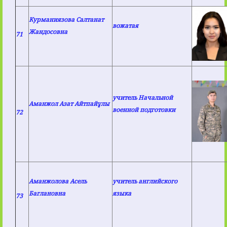
Курманиязова Салтанат
вожатая
Жандосовна
71
учитель Начальной
Аманжол Азат Айтпайұлы
военной подготовки
72
Аманжолова Асель
учитель английского
Баглановна
языка
73