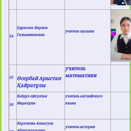
Едресова Фариза
учитель музыки
Галымжановна
54
учитель
математики
55
Өсербай Арыстан
Қайратұлы
Кабдул Айсултан
учитель английского
Маратұлы
языка
56
Каратаева Алмагуль
учитель истории
Абдыгапаровна