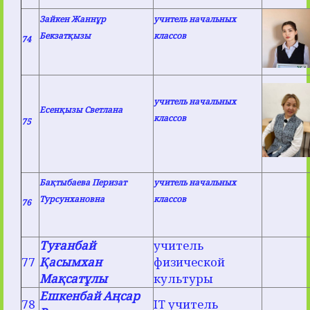
Зайкен Жаннұр
учитель начальных
Бекзатқызы
классов
74
учитель начальных
Есенқызы Светлана
классов
75
Бақтыбаева Перизат
учитель начальных
Турсунхановна
классов
76
Туғанбай
учитель
77
Қасымхан
физической
Мақсатұлы
культуры
Ешкенбай Аңсар
78
IT учитель