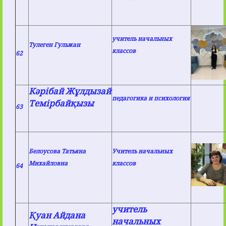
учитель начальных
Тулеген Гульжан
классов
62
Кәрібай Жұлдызай
педагогика и психология
Темірбайқызы
63
Белоусова Татьяна
Учитель начальных
Михайловна
классов
64
учитель
Қуан Айдана
начальных