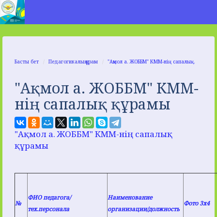
Басты бет
Педагогикалық құрам
"Ақмол а. ЖОББМ" КММ-нің сапалық...
"Ақмол а. ЖОББМ" КММ-
нің сапалық құрамы
"Ақмол а. ЖОББМ" КММ-нің сапалық
құрамы
ФИО педагога/
Наименование
№
Фото 3х4
тех.персонала
организации/должность