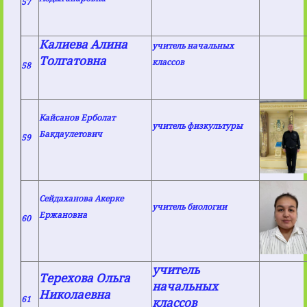
57
Калиева Алина
учитель начальных
Толгатовна
классов
58
Кайсанов Ерболат
учитель физкультуры
Бакдаулетович
59
Сейдаханова Акерке
учитель биологии
Ержановна
60
учитель
Терехова Ольга
начальных
Николаевна
61
классов