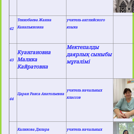
Тенизбаева Жанна
учитель английского
Канапьяновна
языка
42
Мектепалды
Куангановна
даярлық сыныбы
Малика
43
мұғалімі
Кайратовна
учитель начальных
Царан Раиса Анатольевна
классов
44
Каликова Дилара
учитель начальных