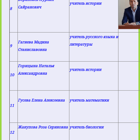
учитель истории
Сайранович
8
учитель русского языка и
Гагиева Мадина
литературы
9
Станиславовна
Горицына Наталья
учитель истории
Александровна
10
Гусева Елена Алексеевна
учитель математики
11
Жакупова Роза Сериковна
учитель биологии
12