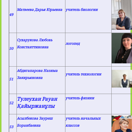
Матвеева Дарья Юрьевна
учитель биологии
49
Сухарукова Любовь
логопед
Константтиновна
50
Абдигапарова Назима
учитель технологии
Закирьяновна
51
Тулеухан Рауан
учитель физики
52
Қайыржанұлы
Асылбекова Зауреш
учитель начальных
Боранбаевна
классов
53